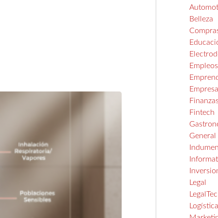
Automot
Belleza
Compra
Educaci
Electro
Empleo
Emprend
Empresa
Finanza
Fintech
Gastron
General
Indumen
Informat
Inversio
Legal
LegalTe
Logístic
Marketi