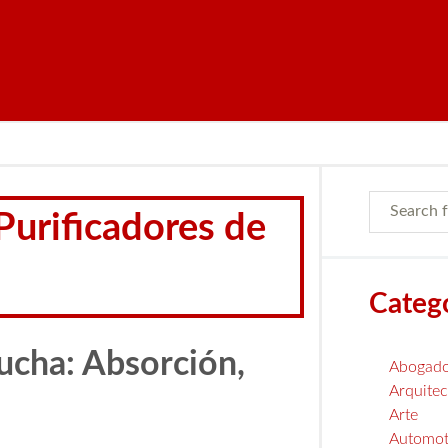
Purificadores de
Categ
Ducha: Absorción,
Abogad
Arquitec
Arte
Automot