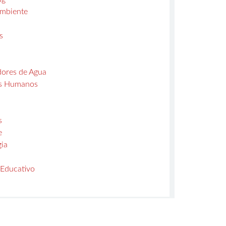
mbiente
s
dores de Agua
s Humanos
s
e
gia
 Educativo