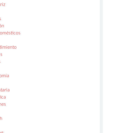
riz
s
ón
domésticos
s
imiento
s
s
omia
taria
ica
nes
ch
a
ng