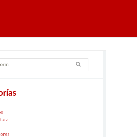
orías
os
tura
ores