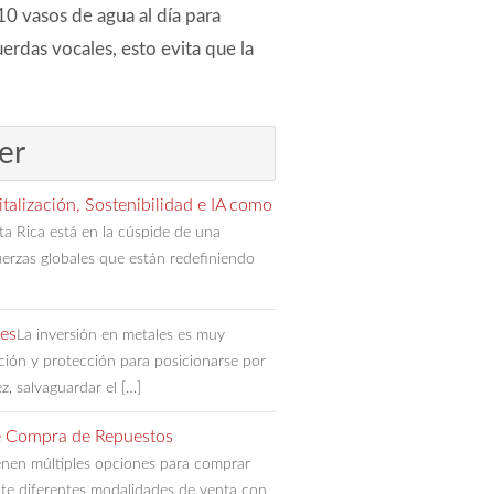
10 vasos de agua al día para
uerdas vocales, esto evita que la
er
talización, Sostenibilidad e IA como
ta Rica está en la cúspide de una
uerzas globales que están redefiniendo
les
La inversión en metales es muy
ación y protección para posicionarse por
ez, salvaguardar el […]
de Compra de Repuestos
enen múltiples opciones para comprar
nte diferentes modalidades de venta con