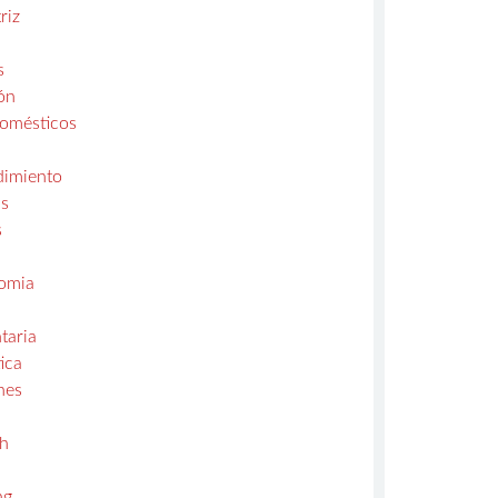
riz
s
ón
domésticos
s
imiento
s
s
omia
taria
ica
nes
ch
a
ng