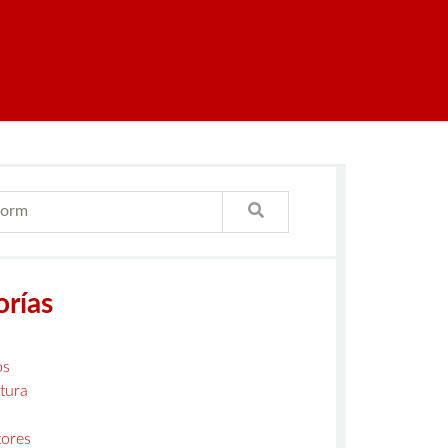
orías
os
tura
ores