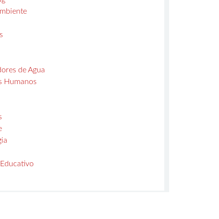
mbiente
s
dores de Agua
s Humanos
s
e
gia
 Educativo