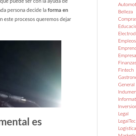
 que puede ser con la ayuda de
Automot
ada persona decide la
forma en
Belleza
 en este procesos queremos dejar
Compra
Educaci
Electro
Empleo
Emprend
Empresa
Finanza
Fintech
Gastron
General
Indumen
Informat
Inversio
Legal
 mental es
LegalTe
Logístic
Marketi