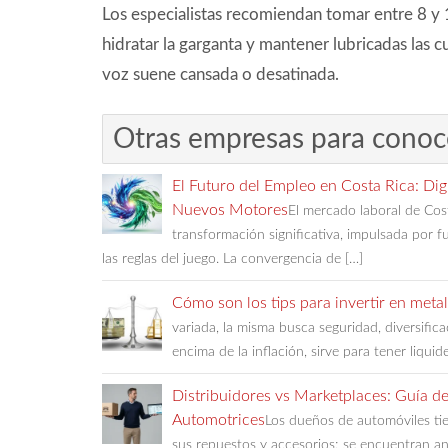
Los especialistas recomiendan tomar entre 8 y 
hidratar la garganta y mantener lubricadas las c
voz suene cansada o desatinada.
Otras empresas para conoc
El Futuro del Empleo en Costa Rica: Digi
Nuevos Motores
El mercado laboral de Cos
transformación significativa, impulsada por f
las reglas del juego. La convergencia de […]
Cómo son los tips para invertir en meta
variada, la misma busca seguridad, diversific
encima de la inflación, sirve para tener liquid
Distribuidores vs Marketplaces: Guía 
Automotrices
Los dueños de automóviles ti
sus repuestos y accesorios; se encuentran a