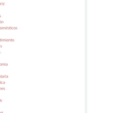
riz
s
ón
domésticos
s
imiento
s
s
omia
taria
ica
nes
ch
a
ng