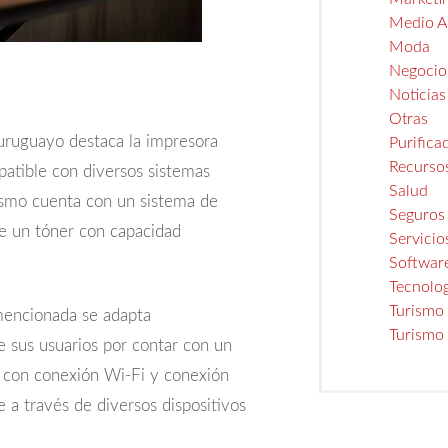
Medio A
Moda
Negocio
Noticias
Otras
uruguayo destaca la impresora
Purifica
Recurso
atible con diversos sistemas
Salud
smo cuenta con un sistema de
Seguros
ye un tóner con capacidad
Servicio
Softwar
Tecnolo
Turismo
mencionada se adapta
Turismo
 sus usuarios por contar con un
 con conexión Wi-Fi y conexión
 a través de diversos dispositivos