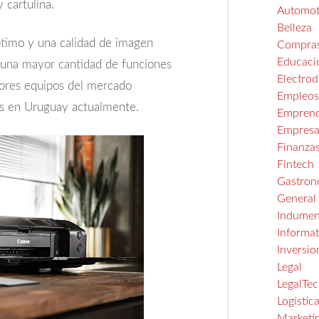
 cartulina.
Automot
Belleza
ptimo y una calidad de imagen
Compra
Educaci
 una mayor cantidad de funciones
Electro
ejores equipos del mercado
Empleo
as en Uruguay actualmente.
Emprend
Empresa
Finanza
Fintech
Gastron
General
Indumen
Informat
Inversio
Legal
LegalTe
Logístic
Marketi