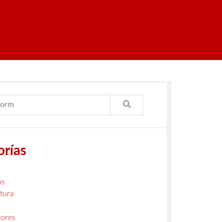
orías
os
tura
ores