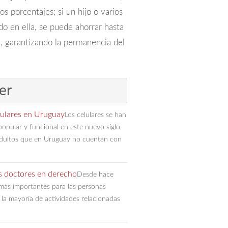
s porcentajes; si un hijo o varios
do en ella, se puede ahorrar hasta
, garantizando la permanencia del
er
lulares en Uruguay
Los celulares se han
popular y funcional en este nuevo siglo,
 adultos que en Uruguay no cuentan con
os doctores en derecho
Desde hace
 más importantes para las personas
 la mayoría de actividades relacionadas