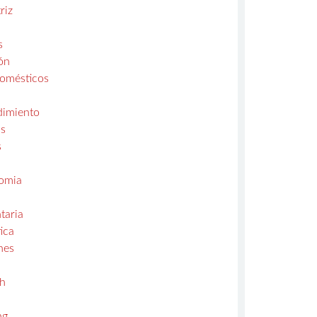
riz
s
ón
domésticos
s
imiento
s
s
omia
taria
ica
nes
ch
a
ng