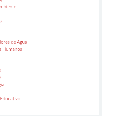
mbiente
s
dores de Agua
s Humanos
s
e
gia
 Educativo