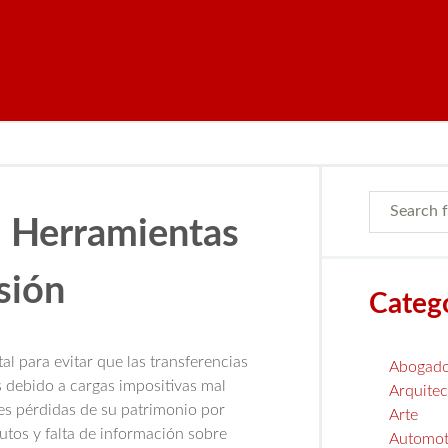
: Herramientas
sión
Categ
al para evitar que las transferencias
Abogad
s debido a cargas impositivas mal
Arquitec
es pérdidas de su patrimonio por
Arte
utos y falta de información sobre
Automot