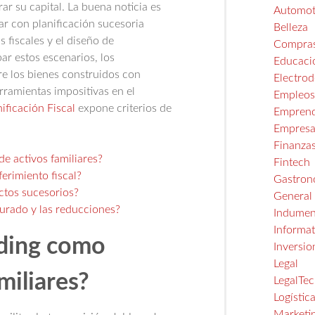
ar su capital. La buena noticia es
Automot
ar con planificación sucesoria
Belleza
s fiscales y el diseño de
Compra
ar estos escenarios, los
Educaci
ore los bienes construidos con
Electro
rramientas impositivas en el
Empleo
ificación Fiscal
expone criterios de
Emprend
Empresa
Finanza
e activos familiares?
Fintech
ferimiento fiscal?
Gastron
actos sucesorios?
General
turado y las reducciones?
Indumen
Informat
lding como
Inversio
Legal
miliares?
LegalTe
Logístic
Marketi