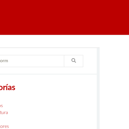
orías
os
tura
ores