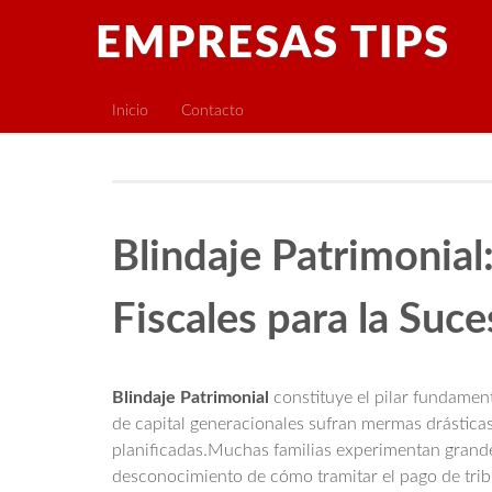
EMPRESAS TIPS
Inicio
Contacto
Blindaje Patrimonial
Fiscales para la Suce
Blindaje Patrimonial
constituye el pilar fundament
de capital generacionales sufran mermas drástica
planificadas.Muchas familias experimentan grand
desconocimiento de cómo tramitar el pago de trib