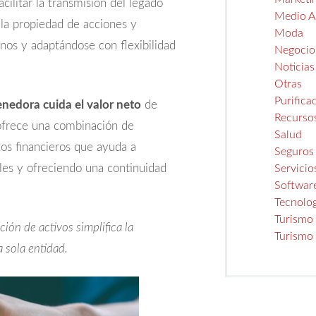
cilitar la transmisión del legado
Medio A
 la propiedad de acciones y
Moda
rnos y adaptándose con flexibilidad
Negocio
Noticias
Otras
Purifica
enedora cuida el valor neto
de
Recurso
 ofrece una combinación de
Salud
tos financieros que ayuda a
Seguros
ales y ofreciendo una continuidad
Servicio
Softwar
Tecnolo
Turismo
ión de activos simplifica la
Turismo
 sola entidad.